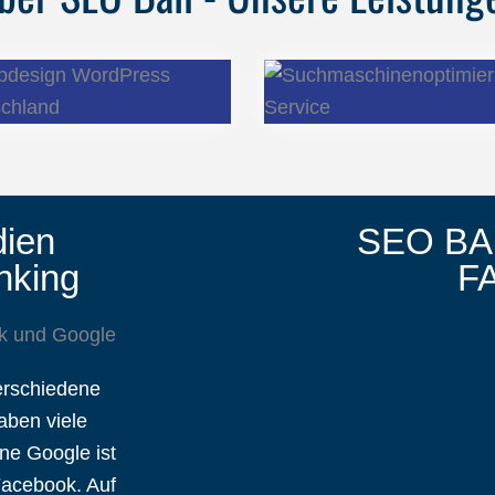
dien
SEO BA
nking
F
erschiedene
aben viele
e Google ist
Facebook. Auf