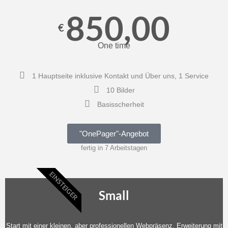
850,00
€
One time
1 Hauptseite inklusive Kontakt und Über uns, 1 Service
10 Bilder
Basisscherheit
"OnePager"-Angebot
fertig in 7 Arbeitstagen
EINSTEIGER
Small
Start mit einer kleinen, aber professionellen Webpräsenz. Erweiterung mit