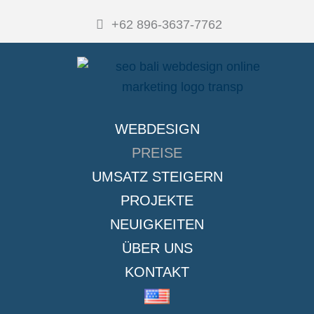
m
+62 896-3637-7762
WEBDESIGN
PREISE
UMSATZ STEIGERN
PROJEKTE
NEUIGKEITEN
ÜBER UNS
KONTAKT