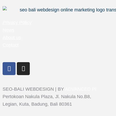
Privacy Policy
News
About us
Contact
F
I
a
n
c
s
e
t
SEO-BALI WEBDESIGN | BY
ADVANCED PI
b
a
o
g
Pertokoan Nakula Plaza, Jl. Nakula No.B8,
o
r
Legian, Kuta, Badung, Bali 80361
k
a