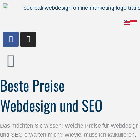
Zum
Inhalt
springen
F
I
a
n
c
s
e
t
b
a
o
g
Beste Preise
o
r
k
a
m
Webdesign und SEO
Das möchten Sie wissen: Welche Preise für Webdesign
und SEO erwarten mich? Wieviel muss ich kalkulieren,